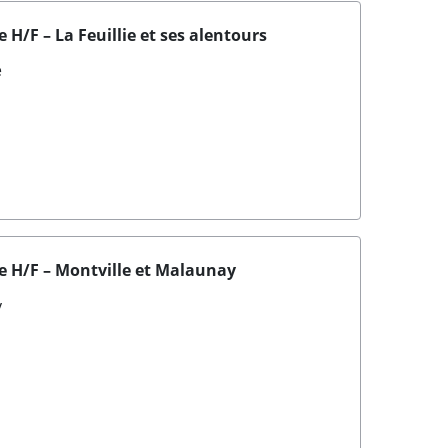
e H/F – La Feuillie et ses alentours
e
ie H/F – Montville et Malaunay
y