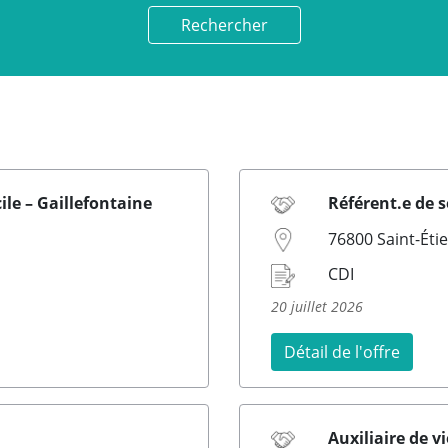
Rechercher
ile – Gaillefontaine
Référent.e de s
76800 Saint-Ét
CDI
20 juillet 2026
Détail de l'offre
Auxiliaire de v