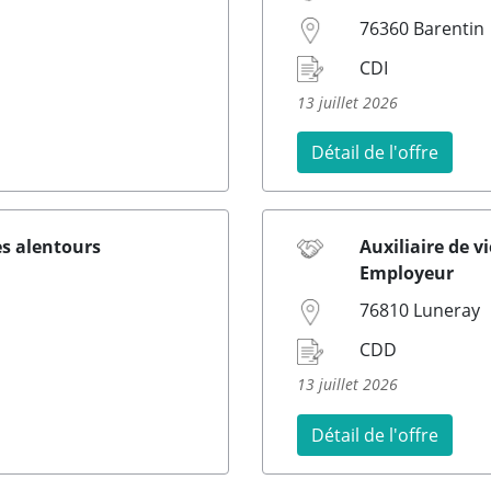
76360 Barentin
CDI
13 juillet 2026
Détail de l'offre
ses alentours
Auxiliaire de v
Employeur
76810 Luneray
CDD
13 juillet 2026
Détail de l'offre